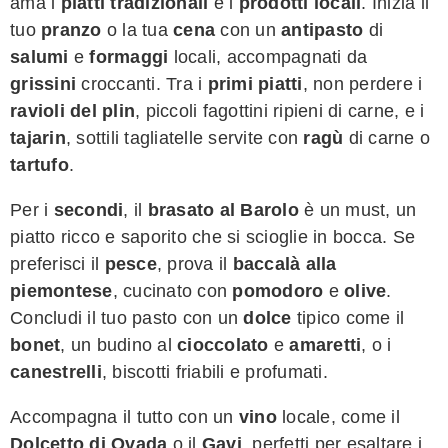
ama i
piatti tradizionali
e i
prodotti locali
. Inizia il
tuo
pranzo
o la tua
cena
con un
antipasto
di
salumi
e
formaggi
locali, accompagnati da
grissini
croccanti. Tra i
primi piatti
, non perdere i
ravioli del plin
, piccoli fagottini ripieni di carne, e i
tajarin
, sottili tagliatelle servite con
ragù
di carne o
tartufo
.
Per i
secondi
, il
brasato al Barolo
è un must, un
piatto ricco e saporito che si scioglie in bocca. Se
preferisci il
pesce
, prova il
baccalà alla
piemontese
, cucinato con
pomodoro
e
olive
.
Concludi il tuo pasto con un
dolce
tipico come il
bonet
, un budino al
cioccolato
e
amaretti
, o i
canestrelli
, biscotti friabili e profumati.
Accompagna il tutto con un
vino
locale, come il
Dolcetto di Ovada
o il
Gavi
, perfetti per esaltare i