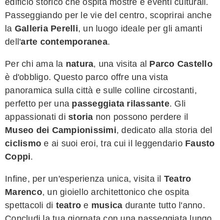
edificio storico che ospita mostre e eventi culturali.
Passeggiando per le vie del centro, scoprirai anche
la
Galleria Perelli
, un luogo ideale per gli amanti
dell'
arte contemporanea
.
Per chi ama la
natura
, una visita al
Parco Castello
è d'obbligo. Questo parco offre una vista
panoramica sulla città e sulle colline circostanti,
perfetto per una
passeggiata rilassante
. Gli
appassionati di
storia
non possono perdere il
Museo dei Campionissimi
, dedicato alla storia del
ciclismo
e ai suoi eroi, tra cui il leggendario
Fausto
Coppi
.
Infine, per un'esperienza unica, visita il
Teatro
Marenco
, un gioiello architettonico che ospita
spettacoli di
teatro
e
musica
durante tutto l'anno.
Concludi la tua giornata con una passeggiata lungo