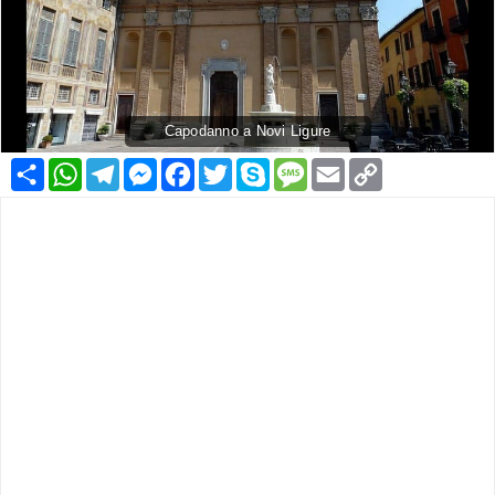
Capodanno a Novi Ligure
Condividi
WhatsApp
Telegram
Messenger
Facebook
Twitter
Skype
Message
Email
Copy
Link