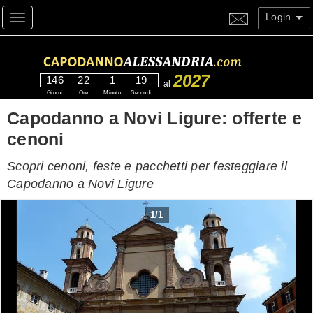
Login
Toggle navigation
2027
146
22
1
18
al
Giorni
Ore
Minuto
Secondi
Capodanno a Novi Ligure: offerte e
cenoni
Scopri cenoni, feste e pacchetti per festeggiare il
Capodanno a Novi Ligure
1
/
1