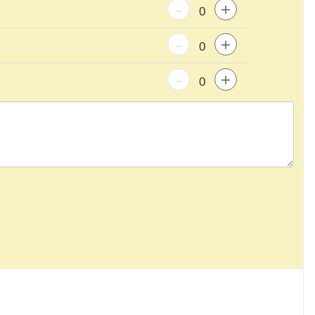
-
+
-
+
-
+