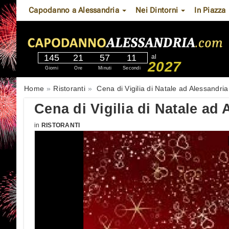
Capodanno a Alessandria
Nei Dintorni
In Piazza
145
21
57
10
al
2027
Giorni
Ore
Minuti
Secondi
Home
Ristoranti
Cena di Vigilia di Natale ad Alessandria
Cena di Vigilia di Natale ad
in
RISTORANTI