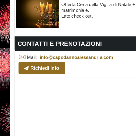
Offerta Cena della Vigilia di Natale
matrimoniale.
Late check out.
CONTATTI E PRENOTAZIONI
Mail:
info@capodannoalessandria.com
Richiedi info