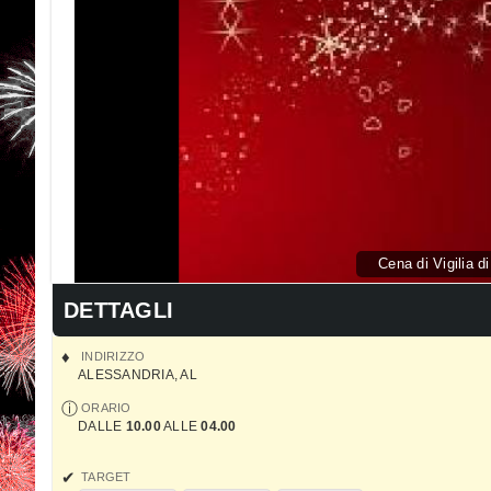
Cena di Vigilia d
DETTAGLI
INDIRIZZO
ALESSANDRIA
,
AL
ORARIO
DALLE
10.00
ALLE
04.00
TARGET