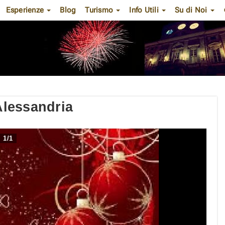
Esperienze
Blog
Turismo
Info Utili
Su di Noi
 Alessandria
1
/
1