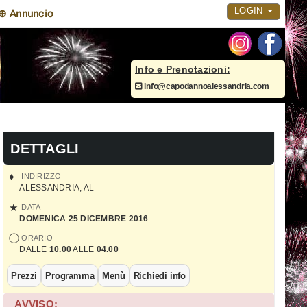
LOGIN
⊕ Annuncio
Info e Prenotazioni:
info@capodannoalessandria.com
DETTAGLI
INDIRIZZO
ALESSANDRIA
,
AL
DATA
DOMENICA 25 DICEMBRE 2016
ORARIO
DALLE
10.00
ALLE
04.00
Prezzi
Programma
Menù
Richiedi info
AVVISO: