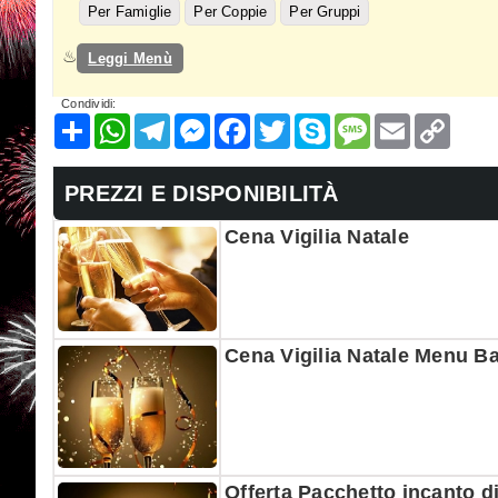
Per Famiglie
Per Coppie
Per Gruppi
Leggi Menù
Condividi:
Condividi
WhatsApp
Telegram
Messenger
Facebook
Twitter
Skype
Message
Email
Copy
Link
PREZZI E DISPONIBILITÀ
Cena Vigilia Natale
Cena Vigilia Natale Menu Ba
Offerta Pacchetto incanto d