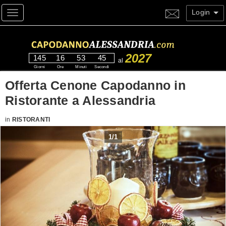
Login
Toggle navigation
2027
145
16
53
44
al
Giorni
Ore
Minuti
Secondi
Offerta Cenone Capodanno in
Ristorante a Alessandria
in
RISTORANTI
1
/
1