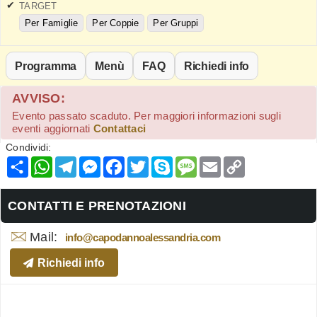
TARGET
Per Famiglie
Per Coppie
Per Gruppi
Programma
Menù
FAQ
Richiedi info
AVVISO:
Evento passato scaduto. Per maggiori informazioni sugli
eventi aggiornati
Contattaci
Condividi:
Condividi
WhatsApp
Telegram
Messenger
Facebook
Twitter
Skype
Message
Email
Copy
Link
CONTATTI E PRENOTAZIONI
Mail:
info@capodannoalessandria.com
Richiedi info