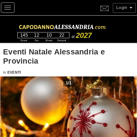
Login
Toggle navigation
2027
145
12
10
21
al
Giorni
Ore
Minuti
Secondi
Eventi Natale Alessandria e
Provincia
in
EVENTI
1
/
1