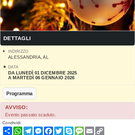
DETTAGLI
INDIRIZZO
ALESSANDRIA
,
AL
DATA
DA LUNEDÌ 01 DICEMBRE 2025
A MARTEDÌ 06 GENNAIO 2026
Programma
AVVISO:
Evento passato scaduto.
Condividi:
Condividi
WhatsApp
Telegram
Messenger
Facebook
Twitter
Skype
Message
Email
Copy
Link